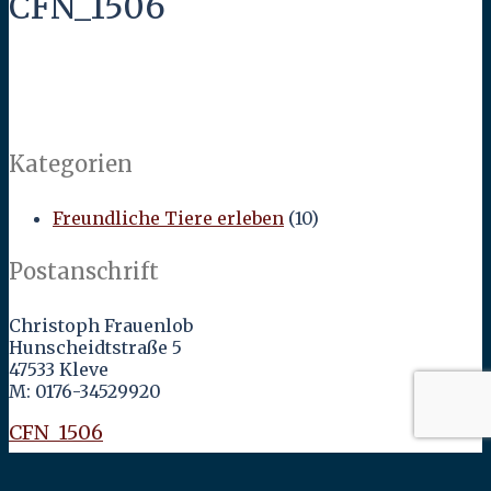
CFN_1506
Kategorien
Freundliche Tiere erleben
(10)
Postanschrift
Christoph Frauenlob
Hunscheidtstraße 5
47533 Kleve
M: 0176-34529920
CFN_1506
←